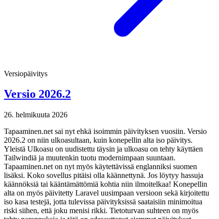
Versiopäivitys
Versio 2026.2
26. helmikuuta 2026
Tapaaminen.net sai nyt ehkä isoimmin päivityksen vuosiin. Versio
2026.2 on niin ulkoasultaan, kuin konepellin alta iso päivitys.
Yleistä Ulkoasu on uudistettu täysin ja ulkoasu on tehty käyttäen
Tailwindiä ja muutenkin tuotu modernimpaan suuntaan.
Tapaaminen.net on nyt myös käytettävissä englanniksi suomen
lisäksi. Koko sovellus pitäisi olla käännettynä. Jos löytyy hassuja
käännöksiä tai kääntämättömiä kohtia niin ilmoitelkaa! Konepellin
alta on myös päivitetty Laravel uusimpaan versioon sekä kirjoitettu
iso kasa testejä, jotta tulevissa päivityksissä saataisiin minimoitua
riski siihen, että joku menisi rikki. Tietoturvan suhteen on myös