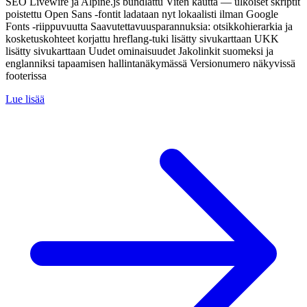
SEO Livewire ja Alpine.js bundlattu Viten kautta — ulkoiset skriptit
poistettu Open Sans -fontit ladataan nyt lokaalisti ilman Google
Fonts -riippuvuutta Saavutettavuusparannuksia: otsikkohierarkia ja
kosketuskohteet korjattu hreflang-tuki lisätty sivukarttaan UKK
lisätty sivukarttaan Uudet ominaisuudet Jakolinkit suomeksi ja
englanniksi tapaamisen hallintanäkymässä Versionumero näkyvissä
footerissa
Lue lisää