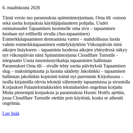
6. maaliskuuta 2026
Tämä versio tuo parannuksia spämmintorjuntaan, Oma tili -osioon
sekä useita korjauksia käyttäjäpalautteen pohjalta. Uudet
ominaisuudet Tapaamisen luomiselle oma sivu – tapaaminen
luodaan nyt erillisellä sivulla (/luo-tapaaminen)
Esimerkkitapaaminen demoamista varten – mahdollisuus luoda
valmis esimerkkitapaaminen esittelykäyttöön Viikonpäivän nimi
aikojen lisäykseen – tapaamista luodessa aikojen yhteydessä näkyy
nyt viikonpäivän nimi Spämmintorjunta Cloudflare Turnstile -
integraatio Uusia tunnistustyökaluja tapaamisten hallintaan
Parannukset Oma tili – sivulle tehty useita päivityksiä Tapaamisen
slug – maksimipituutta ja luontia säädetty Jakolinkki – tapaamisen
hallinnan jakolinkin kopiointi toimii nyt paremmin Kirjoitusasu –
isoilla kirjaimilla olevia tekstejä vähennetty tapaamisissa ja sivustolla
Korjaukset Palautelomakkeiden tekstialueiden ongelmat korjattu
Muita pienempiä korjauksia ja parannuksia Huom: Hotfix ajettiin,
jossa Cloudflare Turnstile otettiin pois käytöstä, koska se aiheutti
ongelmia.
Lue lisää