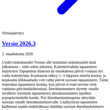
Versiopäivitys
Versio 2026.3
2. maaliskuuta 2026
Uudet ominaisuudet Nostan alle isoimmat ominaisuudet tästä
julkaisusta – niitä onkin jokunen. Kalenterivalinta tapaamisen
lisäykseen Tapaamista lisätessä tai muokatessa päivät voidaan nyt
valita kalenterista. Kuukausia näkyy 1–3 riippuen näytön koosta, ja
kuukautta klikkaamalla voit valita päivät suoraan tapaamiseen. Tämä
nopeuttaa tapaamisen luontia, kun päiviä ei enää tarvitse etsiä
vanhasta päivämääräkentästä. Ilmoittautuminen siirretty omalle
sivulleen Aiemmin tapaamiseen ilmoittautuminen tapahtui
popupin/modalin kautta. Nyt ilmoittautumisnapista siirrytään
suoraan omalle ilmoittautumissivulle. Lisähyötynä tapaamisen
hallintaan saatiin mahdollisuus linkittää suoraan ilmoittautumiseen.