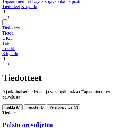
Tapaaminen.net
Löydä sopiva aika helposti.
Tiedotteet
Kirjaudu
fi
/
en
Tiedotteet
Tietoa
UKK
Tuki
Luo tili
Kirjaudu
fi
/
en
Tiedotteet
Ajankohtaiset tiedotteet ja versiopäivitykset Tapaaminen.net
palvelusta.
Kaikki
(8)
Tiedote
(1)
Versiopäivitys
(7)
Tiedote
Palsta on suljettu