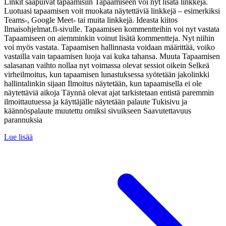
Linkit saapuivat tapaamisiin Tapaamiseen voi nyt lisätä linkkejä.
Luotuasi tapaamisen voit muokata näytettäviä linkkejä – esimerkiksi
Teams-, Google Meet- tai muita linkkejä. Ideasta kiitos
Ilmaisohjelmat.fi-sivulle. Tapaamisen kommentteihin voi nyt vastata
Tapaamiseen on aiemminkin voinut lisätä kommentteja. Nyt niihin
voi myös vastata. Tapaamisen hallinnasta voidaan määrittää, voiko
vastailla vain tapaamisen luoja vai kuka tahansa. Muuta Tapaamisen
salasanan vaihto nollaa nyt voimassa olevat sessiot oikein Selkeä
virheilmoitus, kun tapaamisen lunastuksessa syötetään jakolinkki
hallintalinkin sijaan Ilmoitus näytetään, kun tapaamisella ei ole
näytettäviä aikoja Täynnä olevat ajat tarkistetaan entistä paremmin
ilmoittautuessa ja käyttäjälle näytetään palaute Tukisivu ja
käännöspalaute muutettu omiksi sivuikseen Saavutettavuus
parannuksia
Lue lisää