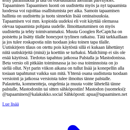
tehty parannuksia ja tätä on edesauttanut aiemmat päivitykset.
Tapaaminen Tapaamisen luonti on uudistettu myös ja nyt tapaamista
luodessa voi rajoittaa osallistumista per aika. Samoin tapaamisen
hallinta on uudistettu ja tuotu sinnekin lisää ominaisuuksia.
Tapaamisen voi mm. kopioida uudeksi eli voit käyttää olemassa
olevaa tapaamista pohjana uudelle. Ilmoittautuminen on myös
uudistettu ja tehty toimivammaksi. Muuta Googlen ReCaptcha on
poistettu ja lisätty tilalle honeypot tyylinen ratkaisu. Tätä tarkkaillaan
ja jos tulee roskapostia niin tuodaan joku toinen tapa tilalle.
Uutiskirjeen tilaus on otettu pois käytöstä sillä ei kukaan lähettänyt
niitä uutiskirjeitä (minä) ja koettiin se turhaksi. Mailchimp ei siis ole
enää käytössä. Tiedotus tapahtuu jatkossa Palstalla ja Mastodonissa.
Beta versio oli pitkään toiminnassa ja iso osa toiminnoista on jo
siellä ollut. Nyt parin viikon aikana on tullut lisää ja konepellin alla
tosiaan tapahtunut vaikka sun mitä. Yhtenä osana uudistusta tuodaan
versiointi ja jatkossa versioista tulee ilmoitus tänne palstalle.
Palautetta, kommentteja, ongelmia ja muuta voitte lähetellä tänne
palstalle, Mastodoniin tai sitten sähköpostiin! Mastodon (suomeksi):
@tapaaminen@kalakukko.social Sähköposti: apua@tapaaminen.net
Lue lisää