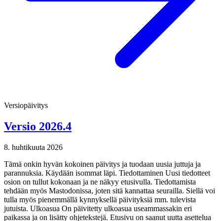
Versiopäivitys
Versio 2026.4
8. huhtikuuta 2026
Tämä onkin hyvän kokoinen päivitys ja tuodaan uusia juttuja ja
parannuksia. Käydään isommat läpi. Tiedottaminen Uusi tiedotteet
osion on tullut kokonaan ja ne näkyy etusivulla. Tiedottamista
tehdään myös Mastodonissa, joten sitä kannattaa seurailla. Siellä voi
tulla myös pienemmällä kynnyksellä päivityksiä mm. tulevista
jutuista. Ulkoasua On päivitetty ulkoasua useammassakin eri
paikassa ja on lisätty ohjetekstejä. Etusivu on saanut uutta asettelua