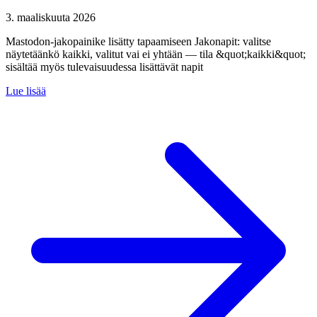
3. maaliskuuta 2026
Mastodon-jakopainike lisätty tapaamiseen Jakonapit: valitse
näytetäänkö kaikki, valitut vai ei yhtään — tila &quot;kaikki&quot;
sisältää myös tulevaisuudessa lisättävät napit
Lue lisää