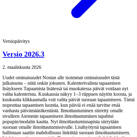
Versiopäivitys
Versio 2026.3
2. maaliskuuta 2026
Uudet ominaisuudet Nostan alle isoimmat ominaisuudet tästä
julkaisusta – niitä onkin jokunen. Kalenterivalinta tapaamisen
lisäykseen Tapaamista lisätessä tai muokatessa päivät voidaan nyt
valita kalenterista. Kuukausia näkyy 1–3 riippuen näytön koosta, ja
kuukautta klikkaamalla voit valita päivät suoraan tapaamiseen. Tämä
nopeuttaa tapaamisen luontia, kun päiviä ei enää tarvitse etsiä
vanhasta päivämääräkentästä. Ilmoittautuminen siirretty omalle
sivulleen Aiemmin tapaamiseen ilmoittautuminen tapahtui
popupin/modalin kautta. Nyt ilmoittautumisnapista siirrytään
suoraan omalle ilmoittautumissivulle. Lisähyötynä tapaamisen
hallintaan saatiin mahdollisuus linkittää suoraan ilmoittautumiseen.