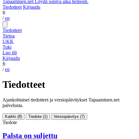
Tapaaminen.net
Löydä sopiva aika helposti.
Tiedotteet
Kirjaudu
fi
/
en
Tiedotteet
Tietoa
UKK
Tuki
Luo tili
Kirjaudu
fi
/
en
Tiedotteet
Ajankohtaiset tiedotteet ja versiopäivitykset Tapaaminen.net
palvelusta.
Kaikki
(8)
Tiedote
(1)
Versiopäivitys
(7)
Tiedote
Palsta on suljettu