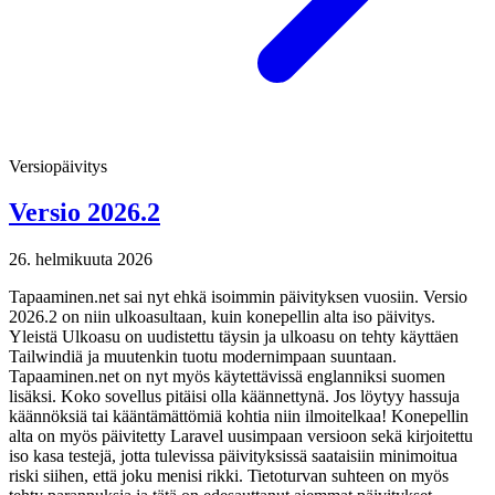
Versiopäivitys
Versio 2026.2
26. helmikuuta 2026
Tapaaminen.net sai nyt ehkä isoimmin päivityksen vuosiin. Versio
2026.2 on niin ulkoasultaan, kuin konepellin alta iso päivitys.
Yleistä Ulkoasu on uudistettu täysin ja ulkoasu on tehty käyttäen
Tailwindiä ja muutenkin tuotu modernimpaan suuntaan.
Tapaaminen.net on nyt myös käytettävissä englanniksi suomen
lisäksi. Koko sovellus pitäisi olla käännettynä. Jos löytyy hassuja
käännöksiä tai kääntämättömiä kohtia niin ilmoitelkaa! Konepellin
alta on myös päivitetty Laravel uusimpaan versioon sekä kirjoitettu
iso kasa testejä, jotta tulevissa päivityksissä saataisiin minimoitua
riski siihen, että joku menisi rikki. Tietoturvan suhteen on myös