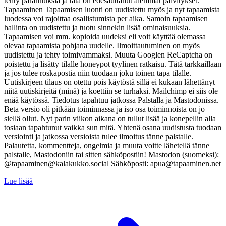
tehty parannuksia ja tätä on edesauttanut aiemmat päivitykset.
Tapaaminen Tapaamisen luonti on uudistettu myös ja nyt tapaamista
luodessa voi rajoittaa osallistumista per aika. Samoin tapaamisen
hallinta on uudistettu ja tuotu sinnekin lisää ominaisuuksia.
Tapaamisen voi mm. kopioida uudeksi eli voit käyttää olemassa
olevaa tapaamista pohjana uudelle. Ilmoittautuminen on myös
uudistettu ja tehty toimivammaksi. Muuta Googlen ReCaptcha on
poistettu ja lisätty tilalle honeypot tyylinen ratkaisu. Tätä tarkkaillaan
ja jos tulee roskapostia niin tuodaan joku toinen tapa tilalle.
Uutiskirjeen tilaus on otettu pois käytöstä sillä ei kukaan lähettänyt
niitä uutiskirjeitä (minä) ja koettiin se turhaksi. Mailchimp ei siis ole
enää käytössä. Tiedotus tapahtuu jatkossa Palstalla ja Mastodonissa.
Beta versio oli pitkään toiminnassa ja iso osa toiminnoista on jo
siellä ollut. Nyt parin viikon aikana on tullut lisää ja konepellin alla
tosiaan tapahtunut vaikka sun mitä. Yhtenä osana uudistusta tuodaan
versiointi ja jatkossa versioista tulee ilmoitus tänne palstalle.
Palautetta, kommentteja, ongelmia ja muuta voitte lähetellä tänne
palstalle, Mastodoniin tai sitten sähköpostiin! Mastodon (suomeksi):
@tapaaminen@kalakukko.social Sähköposti: apua@tapaaminen.net
Lue lisää