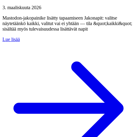
3. maaliskuuta 2026
Mastodon-jakopainike lisätty tapaamiseen Jakonapit: valitse
näytetäänkö kaikki, valitut vai ei yhtään — tila &quot;kaikki&quot;
sisältää myös tulevaisuudessa lisättävät napit
Lue lisää