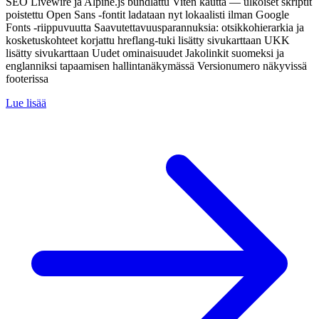
SEO Livewire ja Alpine.js bundlattu Viten kautta — ulkoiset skriptit
poistettu Open Sans -fontit ladataan nyt lokaalisti ilman Google
Fonts -riippuvuutta Saavutettavuusparannuksia: otsikkohierarkia ja
kosketuskohteet korjattu hreflang-tuki lisätty sivukarttaan UKK
lisätty sivukarttaan Uudet ominaisuudet Jakolinkit suomeksi ja
englanniksi tapaamisen hallintanäkymässä Versionumero näkyvissä
footerissa
Lue lisää