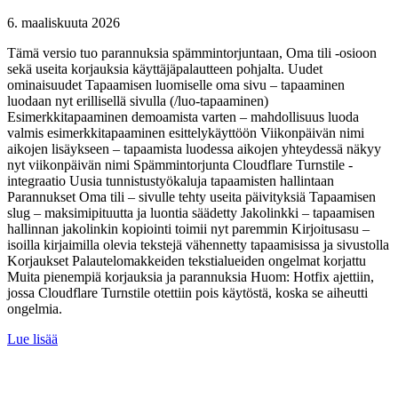
6. maaliskuuta 2026
Tämä versio tuo parannuksia spämmintorjuntaan, Oma tili -osioon
sekä useita korjauksia käyttäjäpalautteen pohjalta. Uudet
ominaisuudet Tapaamisen luomiselle oma sivu – tapaaminen
luodaan nyt erillisellä sivulla (/luo-tapaaminen)
Esimerkkitapaaminen demoamista varten – mahdollisuus luoda
valmis esimerkkitapaaminen esittelykäyttöön Viikonpäivän nimi
aikojen lisäykseen – tapaamista luodessa aikojen yhteydessä näkyy
nyt viikonpäivän nimi Spämmintorjunta Cloudflare Turnstile -
integraatio Uusia tunnistustyökaluja tapaamisten hallintaan
Parannukset Oma tili – sivulle tehty useita päivityksiä Tapaamisen
slug – maksimipituutta ja luontia säädetty Jakolinkki – tapaamisen
hallinnan jakolinkin kopiointi toimii nyt paremmin Kirjoitusasu –
isoilla kirjaimilla olevia tekstejä vähennetty tapaamisissa ja sivustolla
Korjaukset Palautelomakkeiden tekstialueiden ongelmat korjattu
Muita pienempiä korjauksia ja parannuksia Huom: Hotfix ajettiin,
jossa Cloudflare Turnstile otettiin pois käytöstä, koska se aiheutti
ongelmia.
Lue lisää