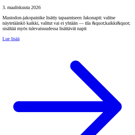
3. maaliskuuta 2026
Mastodon-jakopainike lisätty tapaamiseen Jakonapit: valitse
näytetäänkö kaikki, valitut vai ei yhtään — tila &quot;kaikki&quot;
sisältää myös tulevaisuudessa lisättävät napit
Lue lisää