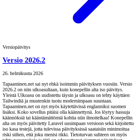
Versiopäivitys
Versio 2026.2
26. helmikuuta 2026
Tapaaminen.net sai nyt ehkä isoimmin päivityksen vuosiin. Versio
2026.2 on niin ulkoasultaan, kuin konepellin alta iso päivitys.
Yleistä Ulkoasu on uudistettu täysin ja ulkoasu on tehty käyttäen
Tailwindiä ja muutenkin tuotu modernimpaan suuntaan.
Tapaaminen.net on nyt myös käytettävissä englanniksi suomen
lisäksi. Koko sovellus pitäisi olla käännettynä. Jos löytyy hassuja
käännöksiä tai kääntämättömiä kohtia niin ilmoitelkaa! Konepellin
alta on myös päivitetty Laravel uusimpaan versioon sekä kirjoitettu
iso kasa testejä, jotta tulevissa päivityksissä saataisiin minimoitua
riski siihen, että joku menisi rikki. Tietoturvan suhteen on myös