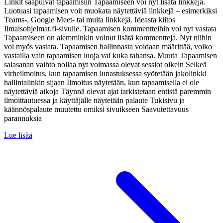
Linkit saapuivat tapaamisiin Tapaamiseen voi nyt lisätä linkkejä.
Luotuasi tapaamisen voit muokata näytettäviä linkkejä – esimerkiksi
Teams-, Google Meet- tai muita linkkejä. Ideasta kiitos
Ilmaisohjelmat.fi-sivulle. Tapaamisen kommentteihin voi nyt vastata
Tapaamiseen on aiemminkin voinut lisätä kommentteja. Nyt niihin
voi myös vastata. Tapaamisen hallinnasta voidaan määrittää, voiko
vastailla vain tapaamisen luoja vai kuka tahansa. Muuta Tapaamisen
salasanan vaihto nollaa nyt voimassa olevat sessiot oikein Selkeä
virheilmoitus, kun tapaamisen lunastuksessa syötetään jakolinkki
hallintalinkin sijaan Ilmoitus näytetään, kun tapaamisella ei ole
näytettäviä aikoja Täynnä olevat ajat tarkistetaan entistä paremmin
ilmoittautuessa ja käyttäjälle näytetään palaute Tukisivu ja
käännöspalaute muutettu omiksi sivuikseen Saavutettavuus
parannuksia
Lue lisää