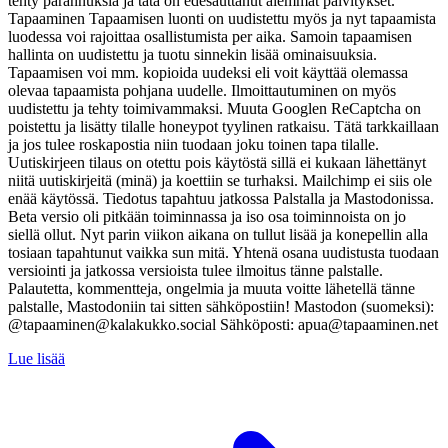
tehty parannuksia ja tätä on edesauttanut aiemmat päivitykset.
Tapaaminen Tapaamisen luonti on uudistettu myös ja nyt tapaamista
luodessa voi rajoittaa osallistumista per aika. Samoin tapaamisen
hallinta on uudistettu ja tuotu sinnekin lisää ominaisuuksia.
Tapaamisen voi mm. kopioida uudeksi eli voit käyttää olemassa
olevaa tapaamista pohjana uudelle. Ilmoittautuminen on myös
uudistettu ja tehty toimivammaksi. Muuta Googlen ReCaptcha on
poistettu ja lisätty tilalle honeypot tyylinen ratkaisu. Tätä tarkkaillaan
ja jos tulee roskapostia niin tuodaan joku toinen tapa tilalle.
Uutiskirjeen tilaus on otettu pois käytöstä sillä ei kukaan lähettänyt
niitä uutiskirjeitä (minä) ja koettiin se turhaksi. Mailchimp ei siis ole
enää käytössä. Tiedotus tapahtuu jatkossa Palstalla ja Mastodonissa.
Beta versio oli pitkään toiminnassa ja iso osa toiminnoista on jo
siellä ollut. Nyt parin viikon aikana on tullut lisää ja konepellin alla
tosiaan tapahtunut vaikka sun mitä. Yhtenä osana uudistusta tuodaan
versiointi ja jatkossa versioista tulee ilmoitus tänne palstalle.
Palautetta, kommentteja, ongelmia ja muuta voitte lähetellä tänne
palstalle, Mastodoniin tai sitten sähköpostiin! Mastodon (suomeksi):
@tapaaminen@kalakukko.social Sähköposti: apua@tapaaminen.net
Lue lisää