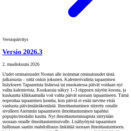
Versiopäivitys
Versio 2026.3
2. maaliskuuta 2026
Uudet ominaisuudet Nostan alle isoimmat ominaisuudet tästä
julkaisusta – niitä onkin jokunen. Kalenterivalinta tapaamisen
lisäykseen Tapaamista lisätessä tai muokatessa päivät voidaan nyt
valita kalenterista. Kuukausia näkyy 1–3 riippuen näytön koosta, ja
kuukautta klikkaamalla voit valita päivät suoraan tapaamiseen. Tämä
nopeuttaa tapaamisen luontia, kun päiviä ei enää tarvitse etsiä
vanhasta päivämääräkentästä. Ilmoittautuminen siirretty omalle
sivulleen Aiemmin tapaamiseen ilmoittautuminen tapahtui
popupin/modalin kautta. Nyt ilmoittautumisnapista siirrytään
suoraan omalle ilmoittautumissivulle. Lisähyötynä tapaamisen
hallintaan saatiin mahdollisuus linkittää suoraan ilmoittautumiseen.