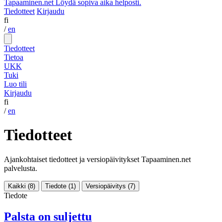
Tapaaminen.net
Löydä sopiva aika helposti.
Tiedotteet
Kirjaudu
fi
/
en
Tiedotteet
Tietoa
UKK
Tuki
Luo tili
Kirjaudu
fi
/
en
Tiedotteet
Ajankohtaiset tiedotteet ja versiopäivitykset Tapaaminen.net
palvelusta.
Kaikki
(8)
Tiedote
(1)
Versiopäivitys
(7)
Tiedote
Palsta on suljettu