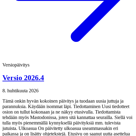
Versiopäivitys
Versio 2026.4
8. huhtikuuta 2026
Tämä onkin hyvän kokoinen päivitys ja tuodaan uusia juttuja ja
parannuksia. Käydään isommat läpi. Tiedottaminen Uusi tiedotteet
osion on tullut kokonaan ja ne näkyy etusivulla. Tiedottamista
tehdään myös Mastodonissa, joten sitä kannattaa seurailla. Siellä voi
tulla myös pienemmällä kynnyksellä päivityksiä mm. tulevista
jutuista. Ulkoasua On päivitetty ulkoasua useammassakin eri
paikassa ja on lisätty ohjetekstejä. Etusivu on saanut uutta asettelua